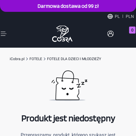
Darmowa dostawa od 99 zł
PL
PLN
Prod
iCobra.pl
FOTELE
FOTELE DLA DZIECI I MŁODZIEŻY
Produkt jest niedostępny
Przepraszamy, produkt, którego szukasz jest