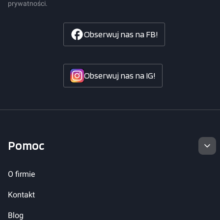
prywatności.
Obserwuj nas na FB!
Obserwuj nas na IG!
Linki w stopce
Pomoc
O firmie
Kontakt
Blog