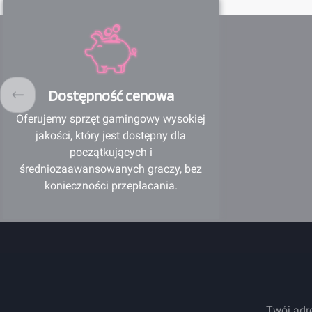
Dostępność cenowa
Oferujemy sprzęt gamingowy wysokiej
jakości, który jest dostępny dla
początkujących i
średniozaawansowanych graczy, bez
konieczności przepłacania.
Twój adr