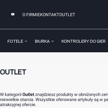
O FIRMIE
KONTAKT
OUTLET
FOTELE
BIURKA
KONTROLERY DO GIER
iCobra.pl
OUTLET
OUTLET
W kategorii
Outlet
znajdziesz produkty w obniżonych cen
niewielkie otarcia. Wszystkie oferowane artykuły są w p
atrakcyjnej ofercie.