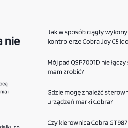
Jak w sposób ciągły wykon
 nie
kontrolerze Cobra Joy C5 (d
Mój pad QSP7001D nie łączy 
mam zrobić?
,
mocą
Gdzie mogę znaleźć sterownk
ia i
urządzeń marki Cobra?
Czy kierownica Cobra GT98
ziałku do