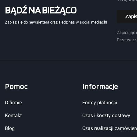
BĄDŹ NA BIEŻĄCO
Zapis
Zapisz się do newslettera oraz śledź nas w social mediach!
Zapisując 
Przetwarza
Pomoc
Informacje
Linki w stopce
O firmie
Formy płatności
Kontakt
Czas i koszty dostawy
Blog
Czas realizacji zamówien