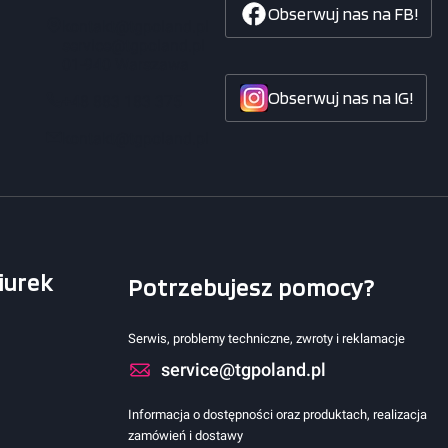
Obserwuj nas na FB!
Adres:
kontakt@tgpoland.pl
service@tgpoland.pl
01-940 Warszawa
Obserwuj nas na IG!
+48 883 183 375
kontakt@tgpoland.pl
iurek
Potrzebujesz pomocy?
Serwis, problemy techniczne, zwroty i reklamacje
service@tgpoland.pl
Informacja o dostępności oraz produktach, realizacja
zamówień i dostawy