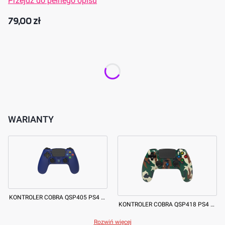
Przejdź do pełnego opisu
Cena
79,00 zł
Wybierz wariant produktu:
Poszczególne warianty mogą różnić się ceną
Produkt gratisowy
(-78,00 zł)
Opcjonalne
WARIANTY
KONTROLER COBRA QSP405 PS4 DARK BLUE
KONTROLER COBRA QSP418 PS4 CAMO BROWN
Rozwiń więcej