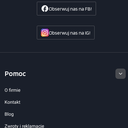
Obserwuj nas na FB!
Obserwuj nas na IG!
Linki w stopce
Pomoc
O firmie
Kontakt
Blog
Zwroty i reklamacje