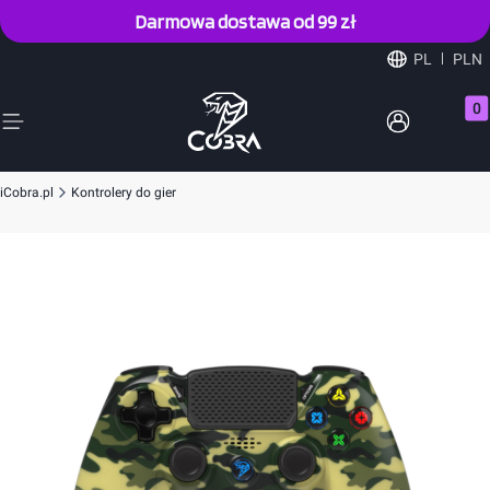
Darmowa dostawa od 99 zł
PL
PLN
Prod
iCobra.pl
Kontrolery do gier