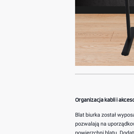
Organizacja kabli i akces
Blat biurka został wypo
pozwalają na uporządko
powierzchni blatu. Doda