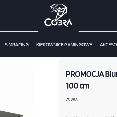
SIMRACING
KIEROWNICE GAMINGOWE
AKCESO
obra CR2050BK 100 cm
PROMOCJA Biur
100 cm
COBRA