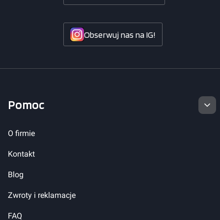
Obserwuj nas na IG!
Linki w stopce
Pomoc
O firmie
Kontakt
Blog
Zwroty i reklamacje
FAQ