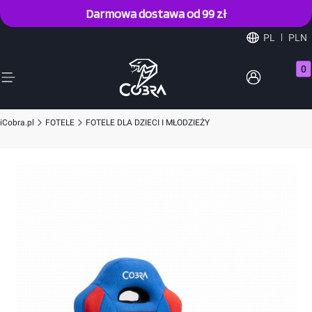
Darmowa dostawa od 99 zł
PL
PLN
Prod
iCobra.pl
FOTELE
FOTELE DLA DZIECI I MŁODZIEŻY