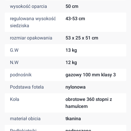
wysokość oparcia
50 cm
regulowana wysokość
43-53 cm
siedziska
rozmiar opakowania
53 x 25 x 51 cm
G.W
13 kg
N.W
12 kg
podnośnik
gazowy 100 mm klasy 3
Podstawa fotela
nylonowa
Koła
obrotowe 360 stopni z
hamulcem
materiał obicia
tkanina
Podłokietniki
podnoszone