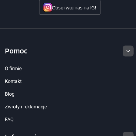
Obserwuj nas na IG!
Linki w stopce
Pomoc
O firmie
Kontakt
Blog
Zwroty i reklamacje
FAQ