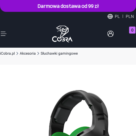
Darmowa dostawa od 99 zł
PL
PLN
Prod
iCobra.pl
Akcesoria
Słuchawki gamingowe