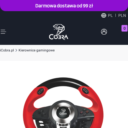
Darmowa dostawa od 99 zł
PL
PLN
Prod
iCobra.pl
Kierownice gamingowe