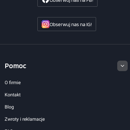
Obserwuj nas na IG!
Linki w stopce
Pomoc
O firmie
Kontakt
Blog
Zwroty i reklamacje