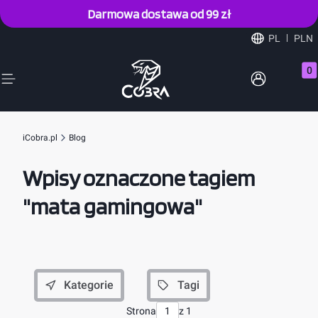
Darmowa dostawa od 99 zł
PL
PLN
Prod
iCobra.pl
Blog
Wpisy oznaczone tagiem
"mata gamingowa"
Kategorie
Tagi
Strona
z 1