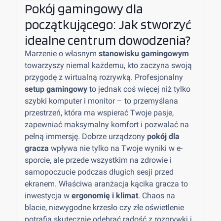
Pokój gamingowy dla
początkującego: Jak stworzyć
idealne centrum dowodzenia?
Marzenie o własnym
stanowisku gamingowym
towarzyszy niemal każdemu, kto zaczyna swoją
przygodę z wirtualną rozrywką. Profesjonalny
setup gamingowy
to jednak coś więcej niż tylko
szybki komputer i monitor – to przemyślana
przestrzeń, która ma wspierać Twoje pasje,
zapewniać maksymalny komfort i pozwalać na
pełną immersję. Dobrze urządzony
pokój dla
gracza
wpływa nie tylko na Twoje wyniki w e-
sporcie, ale przede wszystkim na zdrowie i
samopoczucie podczas długich sesji przed
ekranem. Właściwa aranżacja kącika gracza to
inwestycja w
ergonomię i klimat
. Chaos na
blacie, niewygodne krzesło czy złe oświetlenie
potrafią skutecznie odebrać radość z rozgrywki i