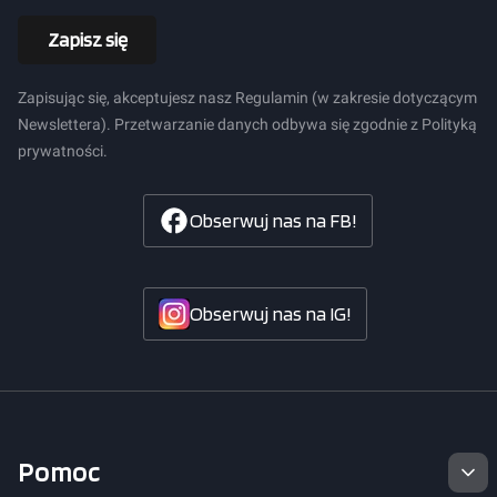
Zapisz się
Zapisując się, akceptujesz nasz Regulamin (w zakresie dotyczącym
Newslettera). Przetwarzanie danych odbywa się zgodnie z Polityką
prywatności.
Obserwuj nas na FB!
Obserwuj nas na IG!
Linki w stopce
Pomoc