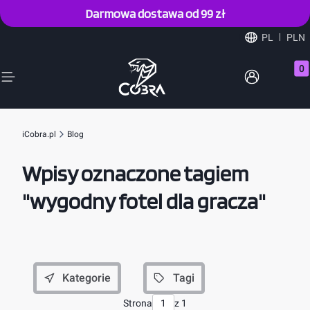
Darmowa dostawa od 99 zł
PL
PLN
Prod
iCobra.pl
Blog
Wpisy oznaczone tagiem
"wygodny fotel dla gracza"
Kategorie
Tagi
Strona
z 1